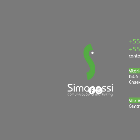
+55
+55
cont
Vitór
1505.
Ense
Vila 
Centr