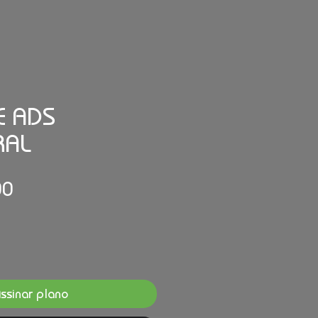
 ADS
RAL
Preço
00
ssinar plano