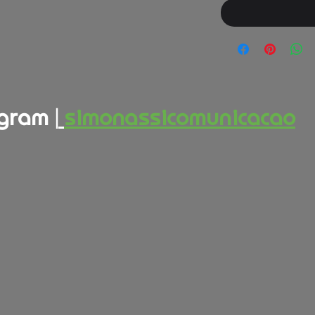
gram |
simonassicomunicacao