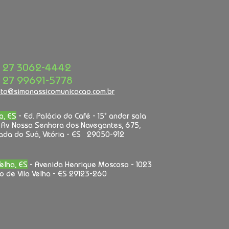
 27 3062-4442
 27 99691-5778
ato@simonassicomunicacao.com.br
ia, ES
- Ed. Palácio do Café - 15° andar sala
 Av. Nossa Senhora dos Navegantes, 675,
ada do Suá, Vitória - ES 29050-912
Velha, ES
- Avenida Henrique Moscoso - 1023
o de Vila Velha - ES 29123-260